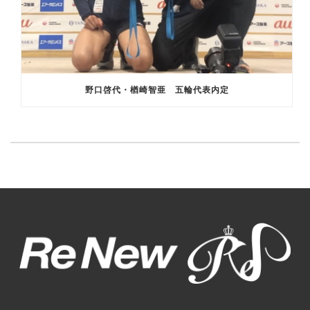
野口啓代・楢崎智亜 五輪代表内定