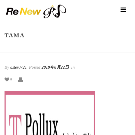
TAMA
HOME
/
TAMA
/ TAMA
By
aster0721
Posted
2019年8月22日
In
0