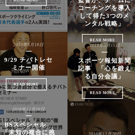
監督が、チームに
READ MORE
コーチングを導入
して得た3つのメ
ンタル戦略」
READ MORE
2019年5月18日
2019年5月15日
9/29 チバトレセ
スポーツ報知新聞
ミナー開催
記事 「心を鍛え
る自分会議」
READ MORE
READ MORE
2018年12月20日
BSスペシャル
「未知の複合に挑
2018年12月20日