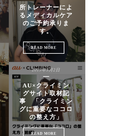
所トレーナーによ
るメディカルケア
のご予約承りま
す。
READ MORE
2019年5月2日
AU×クライミン
グサイト取材記
事 「クライミン
グに重要なココロ
の整え方」
READ MORE