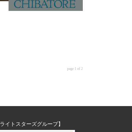
page
1
of
2
ライトスターズグループ】