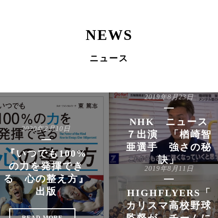
NEWS
ニュース
2019年8月23日
NHK ニュース
2020年2月10日
７出演 「楢崎智
亜選手 強さの秘
『いつでも100%
訣」
の力を発揮でき
2019年8月11日
る 心の整え方』
READ MORE
出版
HIGHFLYERS「
カリスマ高校野球