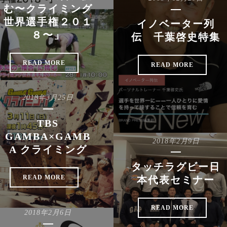
む〜クライミング
世界選手権２０１
イノベーター列
８〜」
伝 千葉啓史特集
READ MORE
READ MORE
2018年3月25日
TBS
GAMBA×GAMB
2018年2月9日
A クライミング
タッチラグビー日
READ MORE
本代表セミナー
READ MORE
2018年2月6日