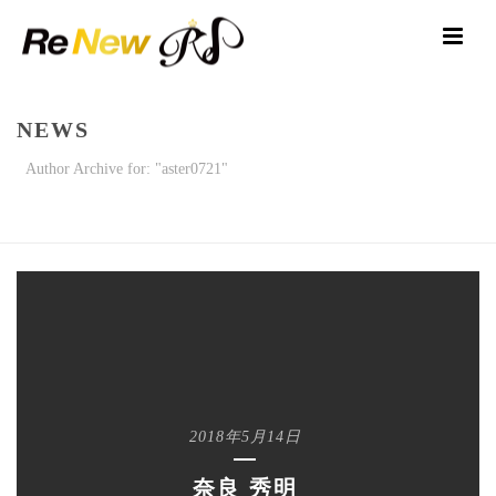
NEWS
Author Archive for: "aster0721"
HOME
/
2018年5月14日
奈良 秀明