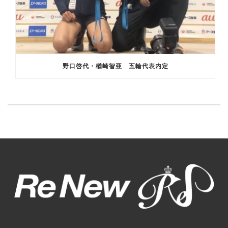
野口啓代・楢崎智亜 五輪代表内定