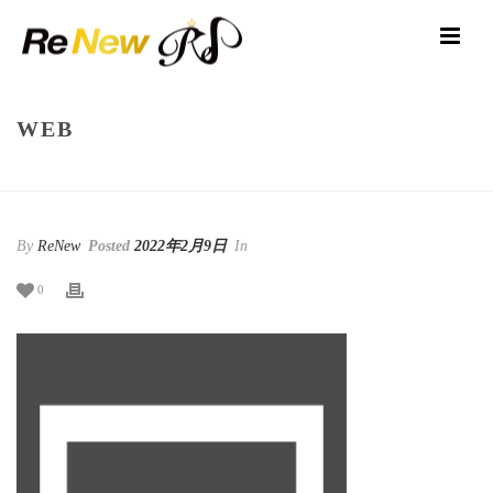
WEB
HOME
/
WEB
/ WEB
By
ReNew
Posted
2022年2月9日
In
0