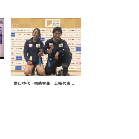
野口啓代・楢崎智亜 五輪代表内定