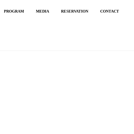
PROGRAM
MEDIA
RESERVATION
CONTACT
ME
/
1-2024-09-21-22.11.22
/ 1-2024-09-21-22.11.22