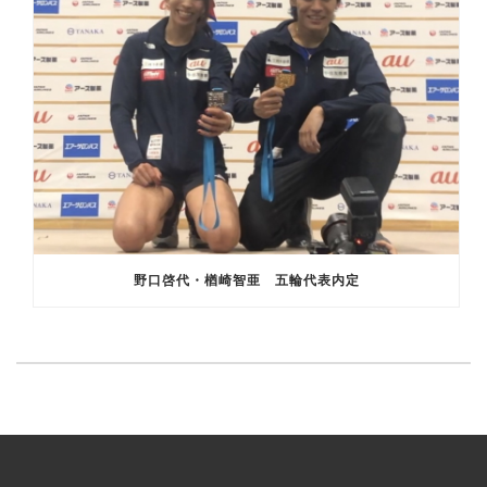
野口啓代・楢崎智亜 五輪代表内定