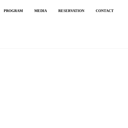
PROGRAM
MEDIA
RESERVATION
CONTACT
勝！
/ 8D7BEBC2-63BC-4CD0-9AED-D903B33D24B1