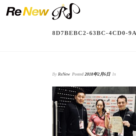
8D7BEBC2-63BC-4CD0-9
By
ReNew
Posted
2018年2月6日
In