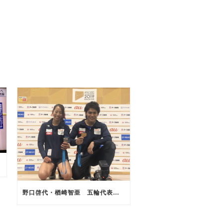
野口啓代・楢崎智亜 五輪代表内定