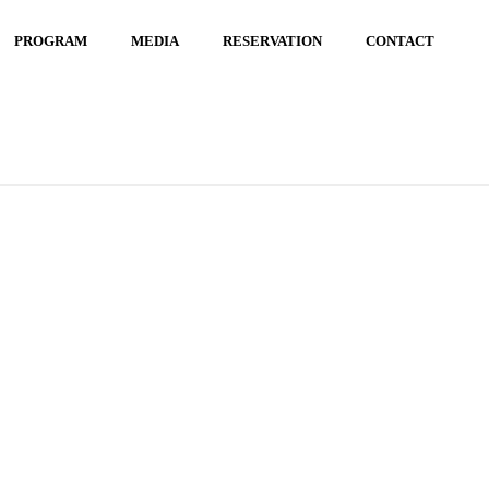
PROGRAM
MEDIA
RESERVATION
CONTACT
野球部
/ 7961485C-8966-4734-BDC8-699FBA574E7D