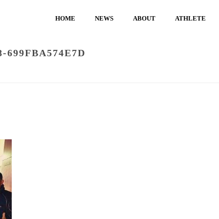
HOME
NEWS
ABOUT
ATHLETE
8-699FBA574E7D
HOME
/
NEWS
/
石川県 星稜高校