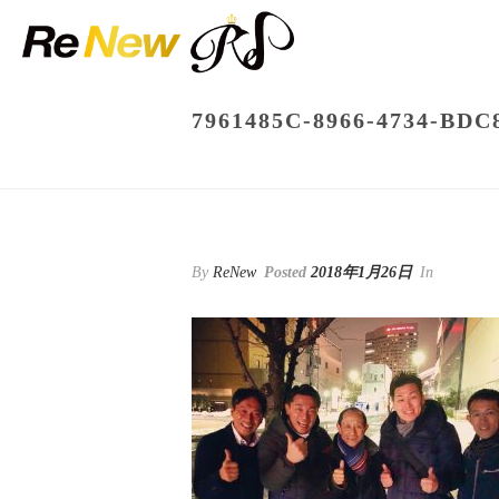
7961485C-8966-4734-BDC
By
ReNew
Posted
2018年1月26日
In