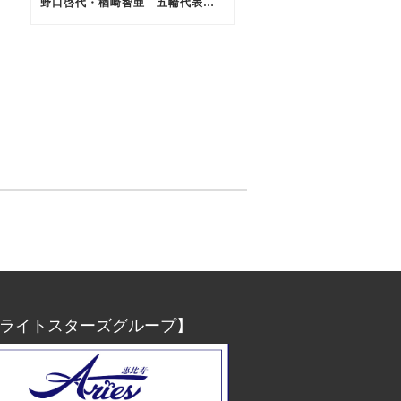
野口啓代・楢崎智亜 五輪代表内定
ライトスターズグループ】