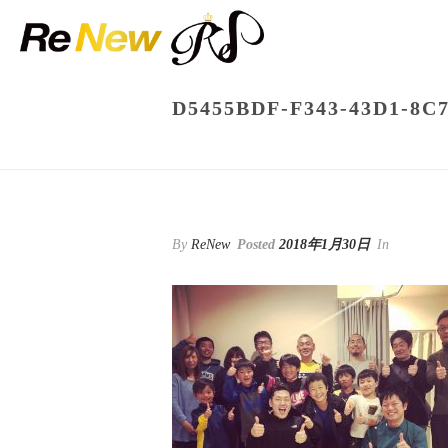
D5455BDF-F343-43D1-8C
By
ReNew
Posted
2018年1月30日
In