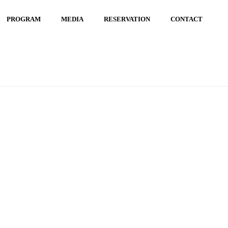
PROGRAM
MEDIA
RESERVATION
CONTACT
ミナー
/ D5455BDF-F343-43D1-8C75-331C963D284D