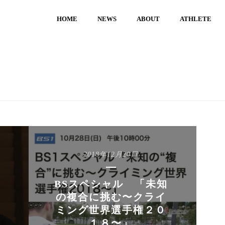
HOME
NEWS
ABOUT
ATHLETE
2018年12月20日
BSスペシャル 「未知
の複合に挑む〜クライ
ミング世界選手権２０
１８〜」