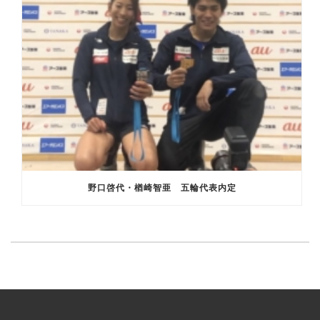
野口啓代・楢崎智亜 五輪代表内定