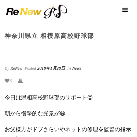
神奈川県立 相模原高校野球部
HOME
/
NEWS
/ 神奈川県立 相模原高校野球部
By
ReNew
Posted
2018年1月28日
In
News
0
今日は県相高校野球部のサポート😊
朝から衝撃的な光景が😆
お父様方がドブさらいやネットの修理を監督の指示