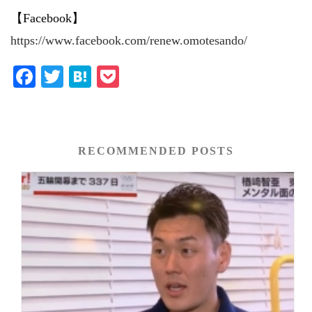
【Facebook】
https://www.facebook.com/renew.omotesando/
Fa
T
H
P
ce
wi
at
oc
bo
tte
en
ke
ok
r
a
t
RECOMMENDED POSTS