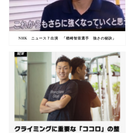
NHK ニュース７出演 「楢崎智亜選手 強さの秘訣」