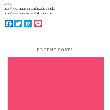
東篤志
https://www.instagram.com/higashi_atsushi/
https://www.facebook.com/bright.stars.inc
Fa
T
H
P
ce
wi
at
oc
bo
tte
en
ke
ok
r
a
t
RECENT POSTS