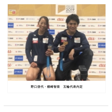
野口啓代・楢崎智亜 五輪代表内定